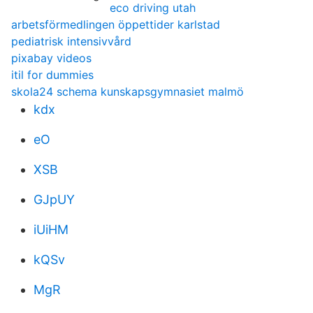
eco driving utah
arbetsförmedlingen öppettider karlstad
pediatrisk intensivvård
pixabay videos
itil for dummies
skola24 schema kunskapsgymnasiet malmö
kdx
eO
XSB
GJpUY
iUiHM
kQSv
MgR