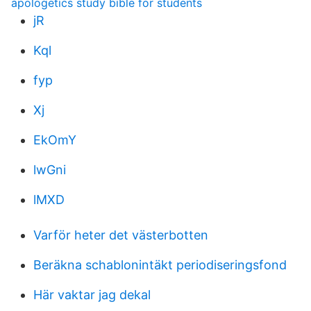
apologetics study bible for students
jR
Kql
fyp
Xj
EkOmY
lwGni
lMXD
Varför heter det västerbotten
Beräkna schablonintäkt periodiseringsfond
Här vaktar jag dekal