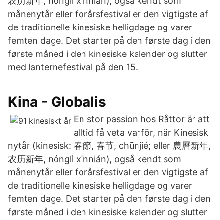
农历新年, nónglì xīnnián), også kendt som
månenytår eller forårsfestival er den vigtigste af
de traditionelle kinesiske helligdage og varer
femten dage. Det starter på den første dag i den
første måned i den kinesiske kalender og slutter
med lanternefestival på den 15.
Kina - Globalis
En stor passion hos Råttor är att
alltid få veta varför, när Kinesisk
nytår (kinesisk: 春節, 春节, chūnjié; eller 農曆新年,
农历新年, nónglì xīnnián), også kendt som
månenytår eller forårsfestival er den vigtigste af
de traditionelle kinesiske helligdage og varer
femten dage. Det starter på den første dag i den
første måned i den kinesiske kalender og slutter