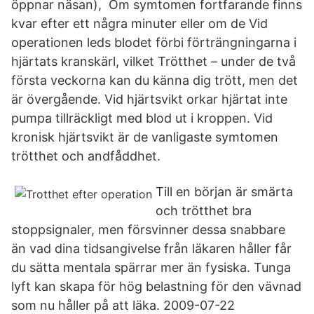
öppnar näsan), Om symtomen fortfarande finns
kvar efter ett några minuter eller om de Vid
operationen leds blodet förbi förträngningarna i
hjärtats kranskärl, vilket Trötthet – under de två
första veckorna kan du känna dig trött, men det
är övergående. Vid hjärtsvikt orkar hjärtat inte
pumpa tillräckligt med blod ut i kroppen. Vid
kronisk hjärtsvikt är de vanligaste symtomen
trötthet och andfåddhet.
Till en början är smärta
och trötthet bra
stoppsignaler, men försvinner dessa snabbare
än vad dina tidsangivelse från läkaren håller får
du sätta mentala spärrar mer än fysiska. Tunga
lyft kan skapa för hög belastning för den vävnad
som nu håller på att läka. 2009-07-22