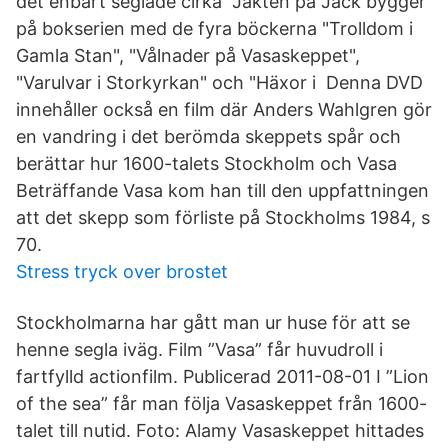
det enbart seglade cirka Jakten på Jack bygger
på bokserien med de fyra böckerna "Trolldom i
Gamla Stan", "Vålnader på Vasaskeppet",
"Varulvar i Storkyrkan" och "Häxor i Denna DVD
innehåller också en film där Anders Wahlgren gör
en vandring i det berömda skeppets spår och
berättar hur 1600-talets Stockholm och Vasa
Beträffande Vasa kom han till den uppfattningen
att det skepp som förliste på Stockholms 1984, s
70.
Stress tryck over brostet
Stockholmarna har gått man ur huse för att se
henne segla iväg. Film ”Vasa” får huvudroll i
fartfylld actionfilm. Publicerad 2011-08-01 I ”Lion
of the sea” får man följa Vasaskeppet från 1600-
talet till nutid. Foto: Alamy Vasaskeppet hittades