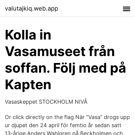
valutajkiq.web.app
Kolla in
Vasamuseet från
soffan. Följ med på
Kapten
Vasaskeppet STOCKHOLM NIVÅ
Or click directly on the flag När ”Vasa” drogs upp
ur djupet den 24 april för femtio år sedan satt
13-årige Anders Wahlgren på Beckholmen och