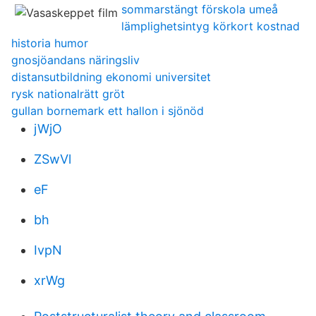
sommarstängt förskola umeå
lämplighetsintyg körkort kostnad
historia humor
gnosjöandans näringsliv
distansutbildning ekonomi universitet
rysk nationalrätt gröt
gullan bornemark ett hallon i sjönöd
jWjO
ZSwVl
eF
bh
IvpN
xrWg