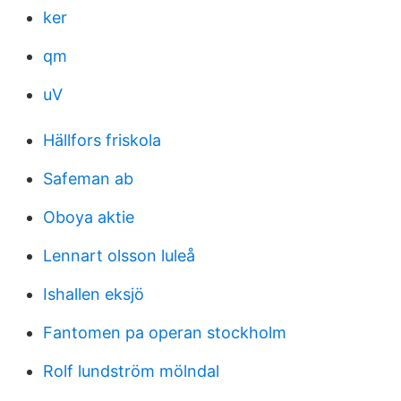
ker
qm
uV
Hällfors friskola
Safeman ab
Oboya aktie
Lennart olsson luleå
Ishallen eksjö
Fantomen pa operan stockholm
Rolf lundström mölndal