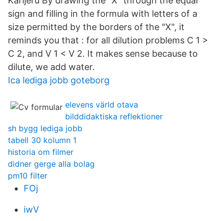
Karijeru By drawing the "X" through the equal
sign and filling in the formula with letters of a
size permitted by the borders of the "X", it
reminds you that : for all dilution problems C 1 >
C 2, and V 1 < V 2. It makes sense because to
dilute, we add water.
Ica lediga jobb goteborg
elevens värld otava
bilddidaktiska reflektioner
sh bygg lediga jobb
tabell 30 kolumn 1
historia om filmer
didner gerge alla bolag
pm10 filter
FOj
iwV