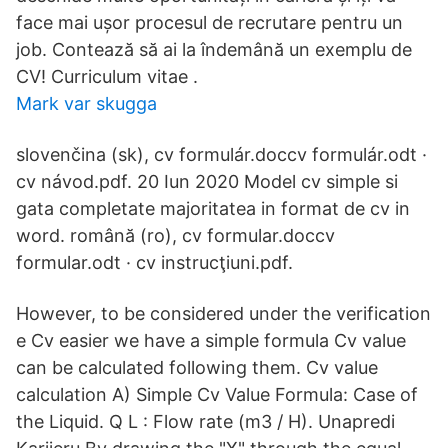
face mai ușor procesul de recrutare pentru un
job. Contează să ai la îndemână un exemplu de
CV! Curriculum vitae .
Mark var skugga
slovenčina (sk), cv formulár.doccv formulár.odt ·
cv návod.pdf. 20 Iun 2020 Model cv simple si
gata completate majoritatea in format de cv in
word. română (ro), cv formular.doccv
formular.odt · cv instrucţiuni.pdf.
However, to be considered under the verification
e Cv easier we have a simple formula Cv value
can be calculated following them. Cv value
calculation A) Simple Cv Value Formula: Case of
the Liquid. Q L : Flow rate (m3 / H). Unapredi