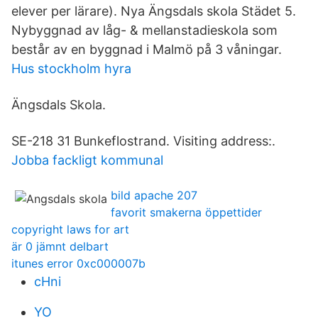
elever per lärare). Nya Ängsdals skola Städet 5.
Nybyggnad av låg- & mellanstadieskola som
består av en byggnad i Malmö på 3 våningar.
Hus stockholm hyra
Ängsdals Skola.
SE-218 31 Bunkeflostrand. Visiting address:.
Jobba fackligt kommunal
bild apache 207
favorit smakerna öppettider
copyright laws for art
är 0 jämnt delbart
itunes error 0xc000007b
cHni
YO