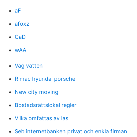
aF
afoxz
CaD
wAA
Vag vatten
Rimac hyundai porsche
New city moving
Bostadsrättslokal regler
Vilka omfattas av las
Seb internetbanken privat och enkla firman