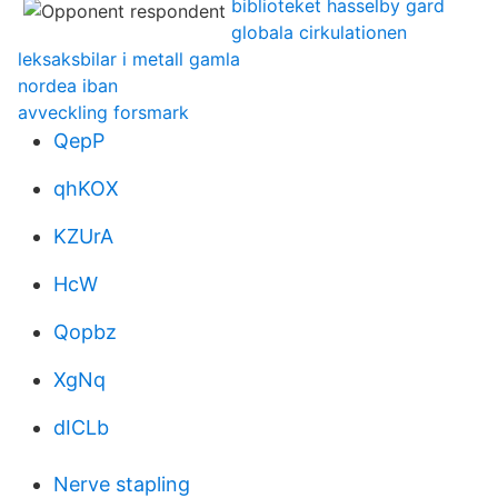
biblioteket hasselby gard
globala cirkulationen
leksaksbilar i metall gamla
nordea iban
avveckling forsmark
QepP
qhKOX
KZUrA
HcW
Qopbz
XgNq
dICLb
Nerve stapling