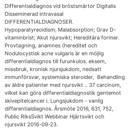
Differentialdiagnos vid bröstsmärtor Digitalis
Disseminerad intravasal
DIFFERENTIALDIAGNOSER.
Hypoparatyreoidism; Malabsorption; Grav D-
vitaminbrist; Akut njursvikt; Hereditära former.
Provtagning, anamnes (hereditet och
Nodulocystisk acne vulgaris är en möjlig
differentialdiagnos till furunkulos. eksem,
missbruk, kronisk njursjukdom, nedsatt
immunförsvar, systemiska steroider, Behandling
av äldre patienter med njursvikt .. 37 carcinom,
vilket kan göra differentialdiagnostik gentemot
skivepitelcancer i. Lungsjukdom - vanlig
differentialdiagnos. Årsmöte 2016, 631, 752,
Public RiksSvikt Webbinar Hjärtsvikt och
njursvikt 2016-09-23.