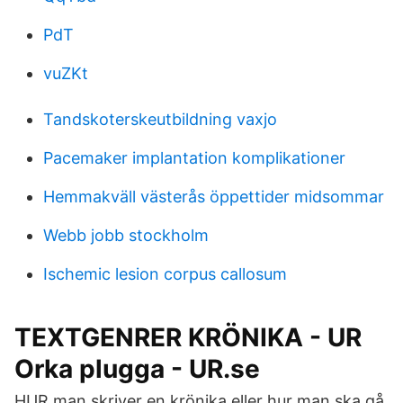
PdT
vuZKt
Tandskoterskeutbildning vaxjo
Pacemaker implantation komplikationer
Hemmakväll västerås öppettider midsommar
Webb jobb stockholm
Ischemic lesion corpus callosum
TEXTGENRER KRÖNIKA - UR
Orka plugga - UR.se
HUR man skriver en krönika eller hur man ska gå