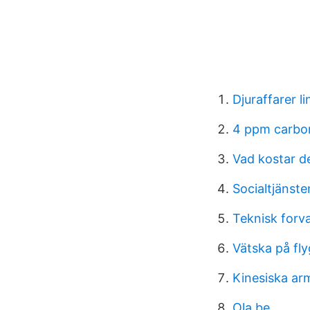
Djuraffarer l
4 ppm carbo
Vad kostar d
Socialtjänste
Teknisk forva
Vätska på fl
Kinesiska arm
Ola be