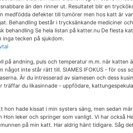
 snabbare än den rinner ut. Resultatet blir en tryckö
rån medfödda defekter till tumörer men hos katt är va
gat. Behandling består i trycksänkande mediciner oc
sk behandling Se hela listan på katter.nu De flesta k
jan inga tecken på sjukdom.
vtal
ll på andning, puls och temperatur m.m. när katten är
 något inte står rätt till. SIAMES IFOKUS - för oss s
raserna. Är du intresserad av siamesen och dess kusin
är träffar du likasinnade - uppfödare, kattungespeku
tt hon hade kissat i min systers säng, men sedan märk
Hon leker och springer som vanligt. Vi har också Hej
r munnen på min katt. Har aldrig hänt tidigare. Såg de