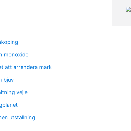
inkoping
n monoxide
et att arrendera mark
n bjuv
ltning vejle
ygplanet
en utställning