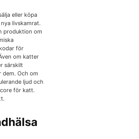
älja eller köpa
n nya livskamrat.
in produktion om
emiska
kodar för
 Även om katter
 särskilt
rar dem. Och om
mulerande ljud och
core för katt.
t.
ndhälsa