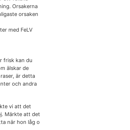
kning. Orsakerna
nligaste orsaken
h
atter med FeLV
 frisk kan du
om älskar de
raser, är detta
lanter och andra
te vi att det
. Märkte att det
tta när hon låg o