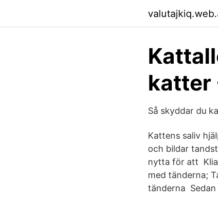
valutajkiq.web
Kattall
katter
Så skyddar du ka
Kattens saliv hjä
och bildar tands
nytta för att Kl
med tänderna; Ta
tänderna Sedan t