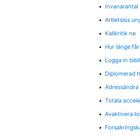
Invanarantal
Arbetslos un
Kallkritik ne
Hur länge få
Logga in bibl
Diplomerad hr
Adressändra 
Totala accele
Avaktivera b
Forsakrings