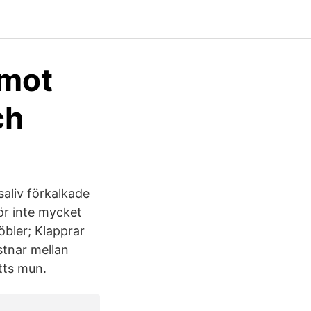
 mot
ch
saliv förkalkade
ör inte mycket
öbler; Klapprar
stnar mellan
tts mun.