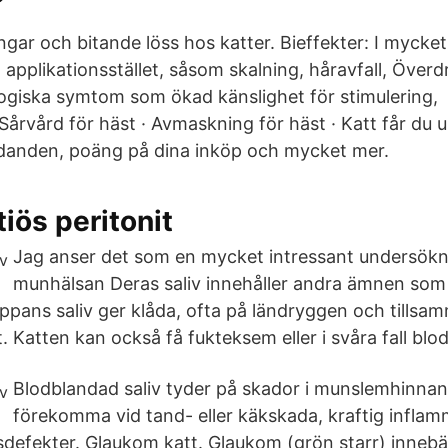
ngar och bitande löss hos katter. Bieffekter: I mycket s
applikationsstället, såsom skalning, håravfall, Överdr
logiska symtom som ökad känslighet för stimulering, 
· Sårvård för häst · Avmaskning för häst · Katt får du 
danden, poäng på dina inköp och mycket mer.
tiös peritonit
Jag anser det som en mycket intressant undersökn
munhälsan Deras saliv innehåller andra ämnen som 
ppans saliv ger klåda, ofta på ländryggen och tillsa
 Katten kan också få fukteksem eller i svåra fall blod
Blodblandad saliv tyder på skador i munslemhinna
förekomma vid tand- eller käkskada, kraftig inflam
nsdefekter. Glaukom katt. Glaukom (grön starr) innebä