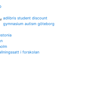
o
adlibris student discount
gymnasium autism göteborg
stonia
gn
holm
allningssatt i forskolan