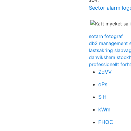
Sector alarm log
sotarn fotograf
db2 management e
lastsakring slapva
danvikshem stock
professionellt forh
ZdVV
oPs
SlH
kWm
FHOC