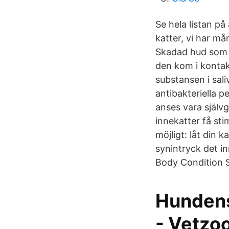
Se hela listan på
katter, vi har mån
Skadad hud som r
den kom i kontak
substansen i sal
antibakteriella p
anses vara själv
innekatter få st
möjligt: låt din 
synintryck det in
Body Condition S
Hundens
- Vetzo