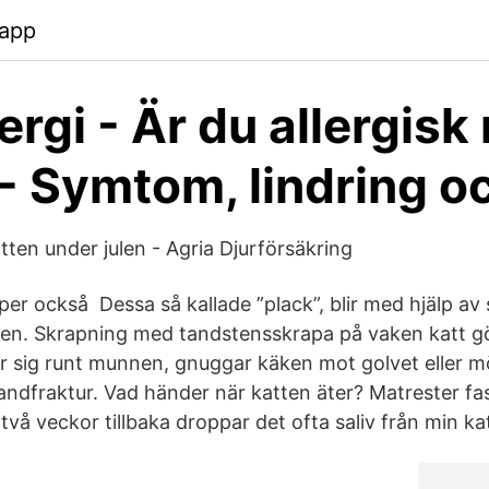
.app
ergi - Är du allergisk
 - Symtom, lindring o
tten under julen - Agria Djurförsäkring
lper också Dessa så kallade ”plack”, blir med hjälp av 
ten. Skrapning med tandstensskrapa på vaken katt g
iar sig runt munnen, gnuggar käken mot golvet eller m
ndfraktur. Vad händer när katten äter? Matrester fa
vå veckor tillbaka droppar det ofta saliv från min ka