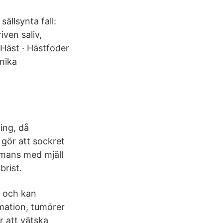
ällsynta fall:
iven saliv,
Häst · Hästfoder
unika
ing, då
gör att sockret
mmans med mjäll
brist.
n och kan
mation, tumörer
r att vätska