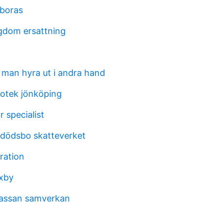
 boras
gdom ersattning
r man hyra ut i andra hand
iotek jönköping
 specialist
dödsbo skatteverket
ration
ixby
kassan samverkan