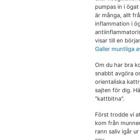
pumpas in i ögat
är många, allt f
inflammation i ö
antiinflammatori
visar till en bör
Galler muntliga a
Om du har bra ko
snabbt avgöra om
orientaliska katt
sajten för dig. H
"kattbitna".
Först trodde vi a
kom från munnen 
rann saliv igår u
sov.