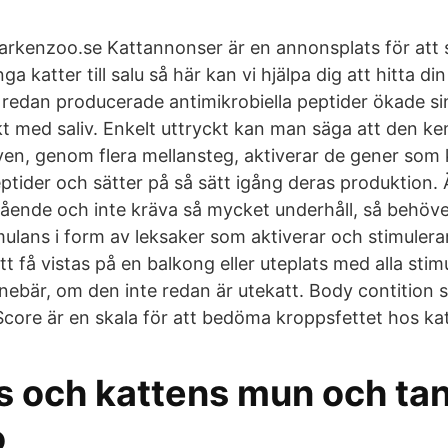
 arkenzoo.se Kattannonser är en annonsplats för att s
ga katter till salu så här kan vi hjälpa dig att hitta di
edan producerade antimikrobiella peptider ökade s
t med saliv. Enkelt uttryckt kan man säga att den k
iven, genom flera mellansteg, aktiverar de gener som 
eptider och sätter på så sätt igång deras produktion.
gående och inte kräva så mycket underhåll, så behöver
imulans i form av leksaker som aktiverar och stimule
katt få vistas på en balkong eller uteplats med alla sti
nebär, om den inte redan är utekatt. Body contition s
core är en skala för att bedöma kroppsfettet hos kat
 och kattens mun och ta
o