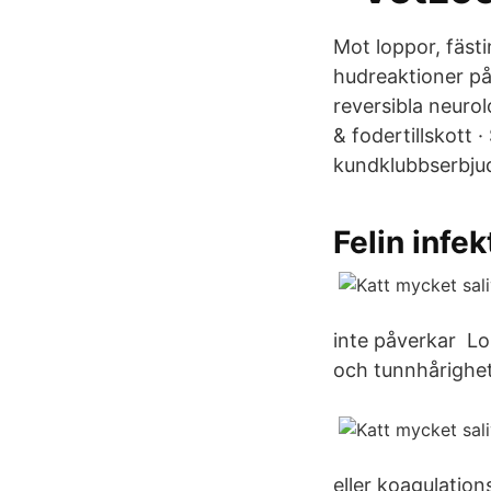
Mot loppor, fästi
hudreaktioner på 
reversibla neuro
& fodertillskott 
kundklubbserbju
Felin infek
inte påverkar Lo
och tunnhårighet.
eller koagulatio