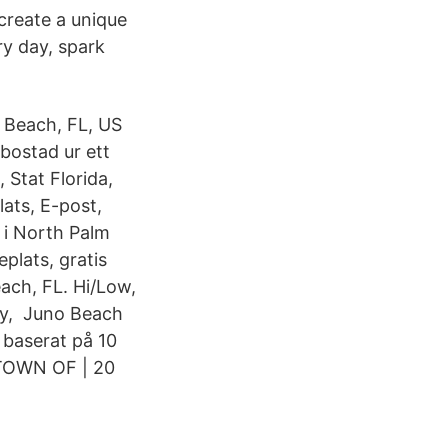
create a unique
ry day, spark
 Beach, FL, US
bostad ur ett
 Stat Florida,
lats, E-post,
 i North Palm
eplats, gratis
ach, FL. Hi/Low,
day, Juno Beach
 baserat på 10
 TOWN OF | 20