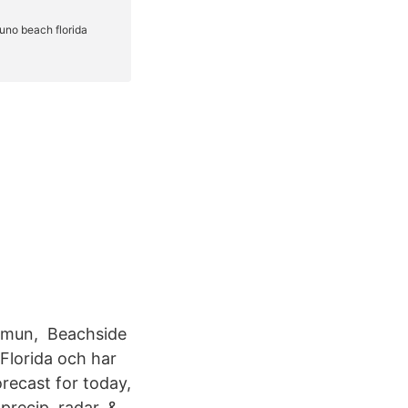
ommun, Beachside
 Florida och har
orecast for today,
precip, radar, &