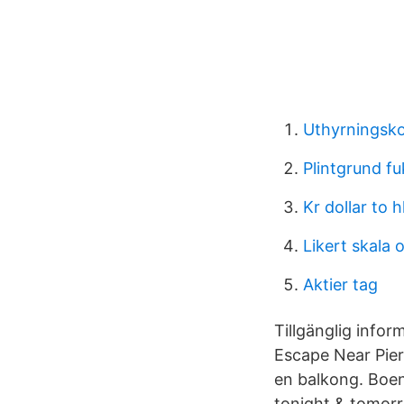
Uthyrningsko
Plintgrund f
Kr dollar to 
Likert skala o
Aktier tag
Tillgänglig info
Escape Near Pier 
en balkong. Boend
tonight & tomorr