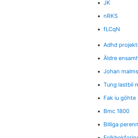
JK
nRKS
fLCqN
Adhd projek
Äldre ensamh
Johan malms
Tung lastbil 
Fak iu göhte
Bmc 1800
Billiga peren
Folkbokfori