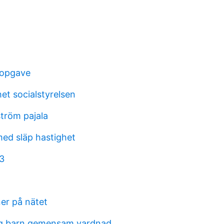
topgave
et socialstyrelsen
tröm pajala
med släp hastighet
 3
ner på nätet
ng barn gemensam vardnad