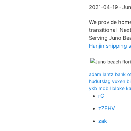
2021-04-19 · Ju
We provide homel
transitional Nex
Serving Juno Bea
Hanjin shipping 
adam lantz bank o
hudutslag vuxen bi
ykb mobil bloke ka
rC
zZEHV
zak