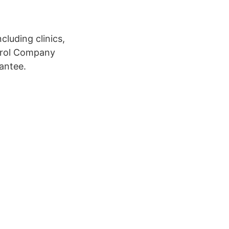
luding clinics,
ntrol Company
antee.