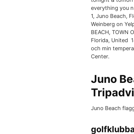
everything you n
1, Juno Beach, Fl
Weinberg on Yel
BEACH, TOWN OF
Florida, United 
och min tempera
Center.
Juno Be
Tripadv
Juno Beach flagg
golfklubba