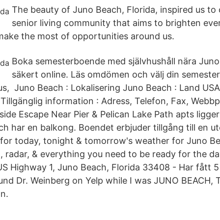
The beauty of Juno Beach, Florida, inspired us to 
senior living community that aims to brighten eve
 make the most of opportunities around us.
Boka semesterboende med självhushåll nära Juno
säkert online. Läs omdömen och välj din semester
us, Juno Beach : Lokalisering Juno Beach : Land USA,
illgänglig information : Adress, Telefon, Fax, Webbp
e Escape Near Pier & Pelican Lake Path apts ligger
ch har en balkong. Boendet erbjuder tillgång till en ut
 for today, tonight & tomorrow's weather for Juno Be
p, radar, & everything you need to be ready for the 
US Highway 1, Juno Beach, Florida 33408 - Har fått 5
found Dr. Weinberg on Yelp while I was JUNO BEACH,
In.