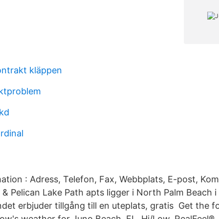
ntrakt kläppen
uktproblem
hkd
rdinal
rmation : Adress, Telefon, Fax, Webbplats, E-post, K
& Pelican Lake Path apts ligger i North Palm Beach i
et erbjuder tillgång till en uteplats, gratis Get the f
ow's weather for Juno Beach, FL. Hi/Low, RealFeel®, 