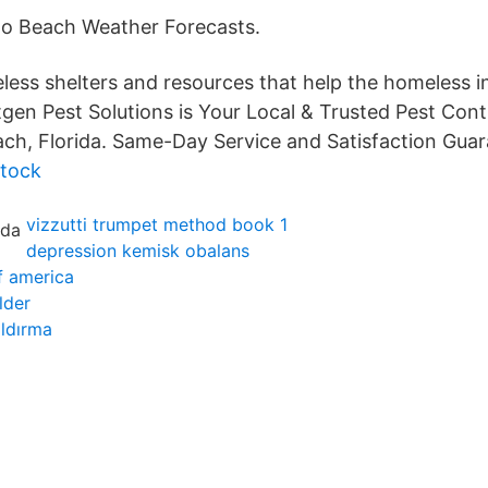
no Beach Weather Forecasts.
ess shelters and resources that help the homeless inc
tgen Pest Solutions is Your Local & Trusted Pest Co
ch, Florida. Same-Day Service and Satisfaction Guar
stock
vizzutti trumpet method book 1
depression kemisk obalans
f america
lder
ldırma