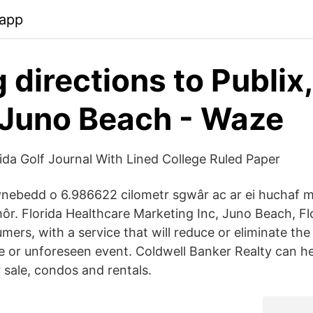
.app
 directions to Publix
Juno Beach - Waze
ida Golf Journal With Lined College Ruled Paper
nebedd o 6.986622 cilometr sgwâr ac ar ei huchaf m
ôr. Florida Healthcare Marketing Inc, Juno Beach, Flor
ers, with a service that will reduce or eliminate the
e or unforeseen event. Coldwell Banker Realty can he
sale, condos and rentals.