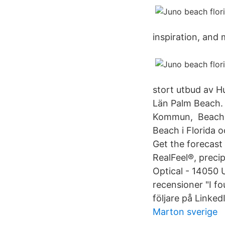
inspiration, and
stort utbud av H
Län Palm Beach. T
Kommun, Beachsid
Beach i Florida o
Get the forecast
RealFeel®, preci
Optical - 14050 
recensioner "I 
följare på Linked
Marton sverige