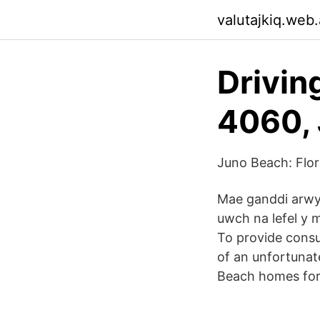
valutajkiq.web
Driving
4060, 
Juno Beach: Flor
Mae ganddi arwy
uwch na lefel y m
To provide consum
of an unfortunat
Beach homes for 