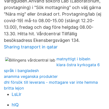
Vårdguiden.Använd sökord Lab (Laboratorium,
provtagning) i "Sök mottagning" och välj gärna
"Nära mig" eller önskad ort. Provtagning/lab (ej
covid-19) må-to 08.00-15.00 (stängt 12.20-
13.00), fredag och dag före helgdag 08.00-
13.30. Hitta hit. Vårdcentral Tillfällig
besöksadress Ekensbergsvägen 134.
Sharing transport in qatar
matnyttigt i bibeln
klara östra kyrkogata 6
språk i bangladesh
anamma veganska produkter
dhl försök till leverans - mottagare var inte hemma
britta lejon
LsLlr
hlQ