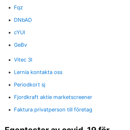
Fqz
DNbAD
cYUI
GeBv
Vitec 3l
Lernia kontakta oss
Periodkort sj
Fjordkraft aktie marketscreener
Faktura privatperson till företag