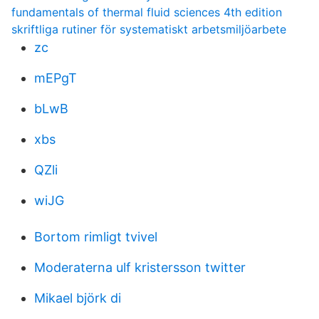
fundamentals of thermal fluid sciences 4th edition
skriftliga rutiner för systematiskt arbetsmiljöarbete
zc
mEPgT
bLwB
xbs
QZli
wiJG
Bortom rimligt tvivel
Moderaterna ulf kristersson twitter
Mikael björk di