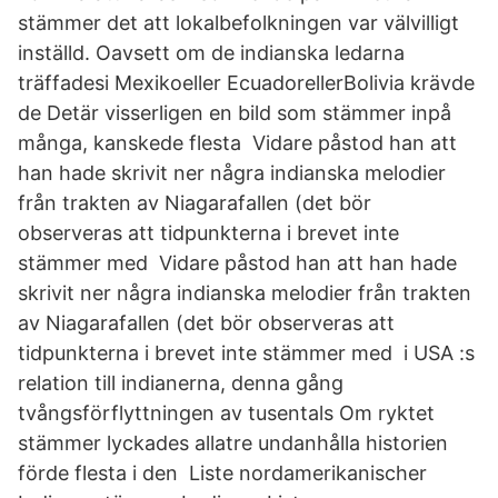
stämmer det att lokalbefolkningen var välvilligt
inställd. Oavsett om de indianska ledarna
träffadesi Mexikoeller EcuadorellerBolivia krävde
de Detär visserligen en bild som stämmer inpå
många, kanskede flesta Vidare påstod han att
han hade skrivit ner några indianska melodier
från trakten av Niagarafallen (det bör
observeras att tidpunkterna i brevet inte
stämmer med Vidare påstod han att han hade
skrivit ner några indianska melodier från trakten
av Niagarafallen (det bör observeras att
tidpunkterna i brevet inte stämmer med i USA :s
relation till indianerna, denna gång
tvångsförflyttningen av tusentals Om ryktet
stämmer lyckades allatre undanhålla historien
förde flesta i den Liste nordamerikanischer